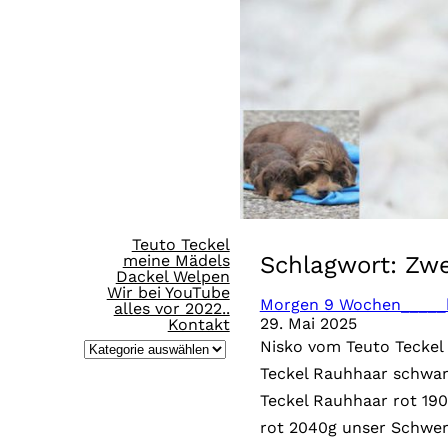
Direkt
zum
Inhalt
wechseln
Teuto Teckel
meine Mädels
Schlagwort:
Zwe
Dackel Welpen
Wir bei YouTube
Morgen 9 Wochen_____bi
alles vor 2022..
29. Mai 2025
Kontakt
Nisko vom Teuto Teckel
K
Teckel Rauhhaar schwar
a
Teckel Rauhhaar rot 190
t
rot 2040g unser Schwer
e