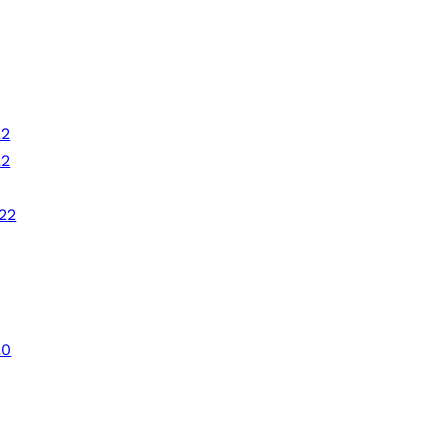
22
22
22
20