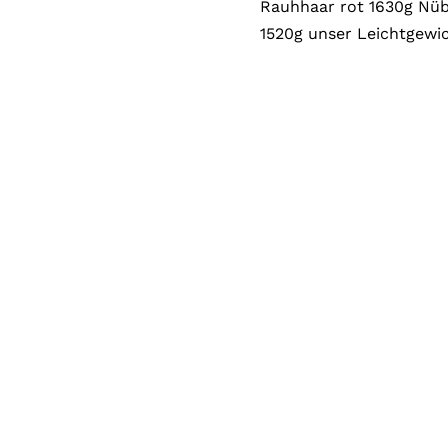
Rauhhaar rot 1630g Nüb
g
1520g unser Leichtgewi
o
r
i
e
n