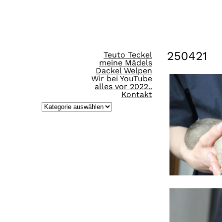
Direkt
zum
Inhalt
250421
Teuto Teckel
wechseln
meine Mädels
Dackel Welpen
Wir bei YouTube
alles vor 2022..
Kontakt
K
a
t
e
g
o
r
i
e