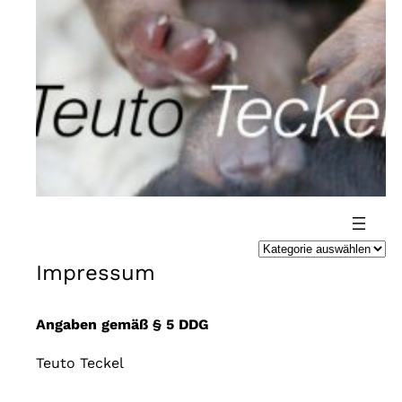
Direkt
zum
Inhalt
wechseln
K
Impressum
a
t
e
Angaben gemäß § 5 DDG
g
Teuto Teckel
o
r