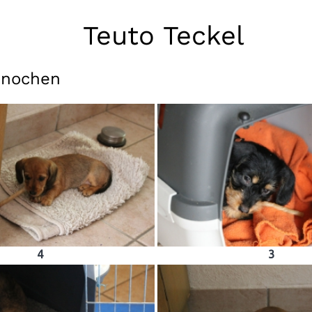
Teuto Teckel
knochen
4
3