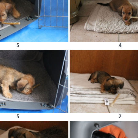
5
4
5
2