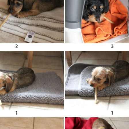
2
3
1
1