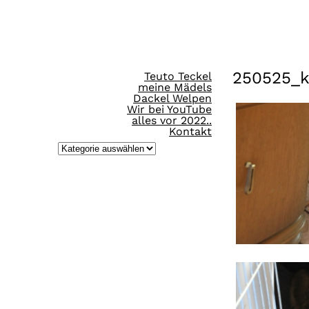
Direkt
zum
Inhalt
250525_
Teuto Teckel
wechseln
meine Mädels
Dackel Welpen
Wir bei YouTube
alles vor 2022..
Kontakt
K
a
t
e
g
o
r
i
e