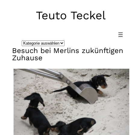
Teuto Teckel
Direkt
zum
Inhalt
wechseln
K
Besuch bei Merlins zukünftigen
a
Zuhause
t
e
g
o
r
i
e
n