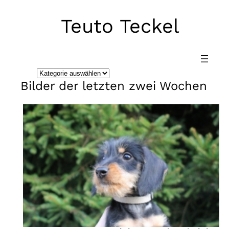
Teuto Teckel
Direkt
zum
Inhalt
wechseln
K
Bilder der letzten zwei Wochen
a
t
e
g
o
r
i
e
n