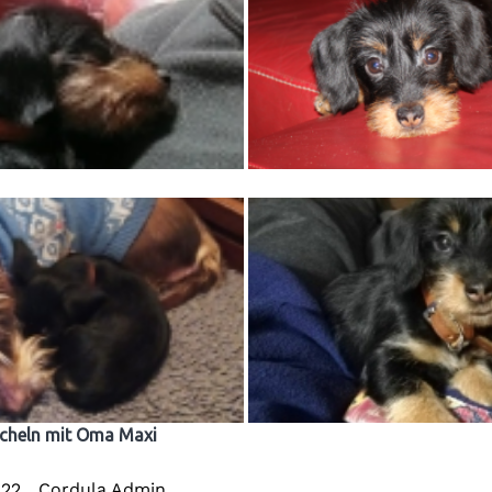
cheln mit Oma Maxi
022
Cordula Admin