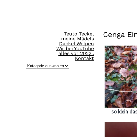
Direkt
zum
Inhalt
Cenga Ei
Teuto Teckel
wechseln
meine Mädels
Dackel Welpen
Wir bei YouTube
alles vor 2022..
Kontakt
K
a
t
e
g
o
so klein das
r
i
e