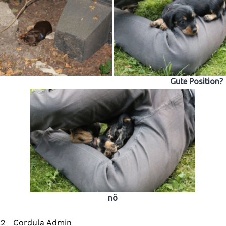
Gute Position?
nö
22
Cordula Admin