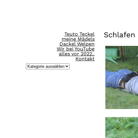
Direkt
zum
Inhalt
Schlafen
Teuto Teckel
wechseln
meine Mädels
Dackel Welpen
Wir bei YouTube
alles vor 2022..
Kontakt
K
a
t
e
g
o
r
i
e