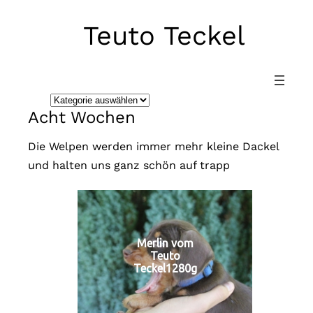
Teuto Teckel
Direkt
zum
Inhalt
wechseln
K
Acht Wochen
a
t
Die Welpen werden immer mehr kleine Dackel
e
und halten uns ganz schön auf trapp
g
o
r
i
Merlin vom
e
Teuto
Teckel1280g
n