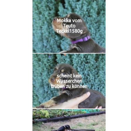
Mokka vom
Teuto
Teckel1580g
scheint kein
Wässerchen
trüben zu können