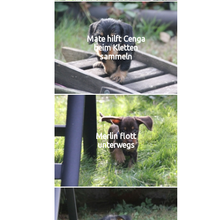
Mate hilft Cenga
beim Kletten
sammeln
Merlin flott
unterwegs