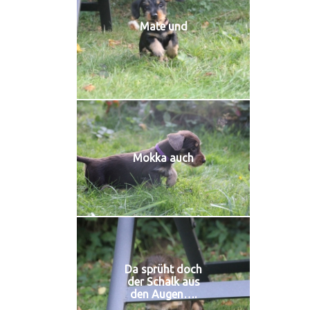
Mate und
Mokka auch
Da sprüht doch
der Schalk aus
den Augen….