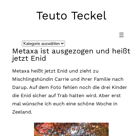
Teuto Teckel
Direkt
zum
Inhalt
wechseln
K
Metaxa ist ausgezogen und heißt
a
jetzt Enid
t
e
Metaxa heißt jetzt Enid und zieht zu
g
Mischlingshündin Carrie und ihrer Familie nach
o
Darup. Auf dem Foto fehlen noch die drei Kinder
r
die Enid sicher auf Trab halten wird. Aber erst
i
mal wünsche ich euch eine schöne Woche in
e
Zeeland.
n