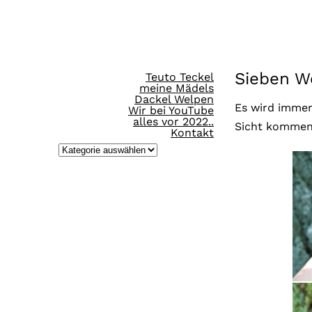
Direkt
zum
Inhalt
Sieben W
Teuto Teckel
wechseln
meine Mädels
Dackel Welpen
Es wird immer 
Wir bei YouTube
alles vor 2022..
Sicht kommen 
Kontakt
K
a
t
e
g
o
r
i
e