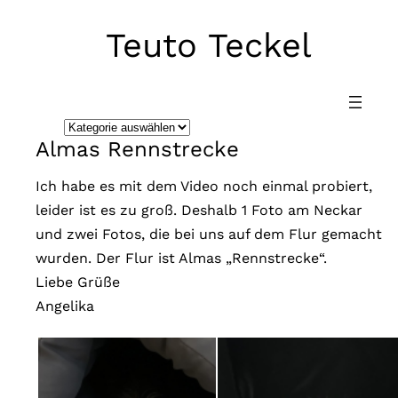
Teuto Teckel
Direkt
zum
Inhalt
wechseln
K
Almas Rennstrecke
a
t
Ich habe es mit dem Video noch einmal probiert,
e
leider ist es zu groß. Deshalb 1 Foto am Neckar
g
und zwei Fotos, die bei uns auf dem Flur gemacht
o
wurden. Der Flur ist Almas „Rennstrecke“.
r
Liebe Grüße
i
Angelika
e
n