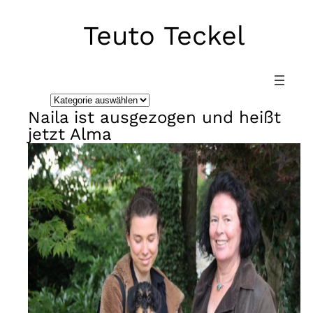
Teuto Teckel
Direkt
zum
Inhalt
wechseln
K
Naila ist ausgezogen und heißt
a
jetzt Alma
t
e
g
o
r
i
e
n