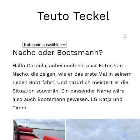
Teuto Teckel
Direkt
zum
Inhalt
wechseln
K
Nacho oder Bootsmann?
a
t
Hallo Cordula, anbei noch ein paar Fotos von
e
Nacho, die zeigen, wie er das erste Mal in seinem
g
Leben Boot fährt. Und natürlich meistert er die
o
Situation souverän. Ein passender Name wäre
r
also auch Bootsmann gewesen. LG Katja und
i
Timm
e
n