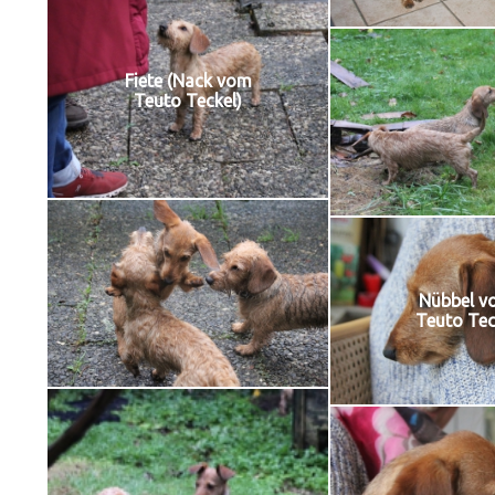
Fiete (Nack vom
Teuto Teckel)
Nübbel v
Teuto Tec