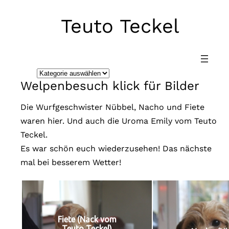
Teuto Teckel
Direkt
zum
Inhalt
wechseln
K
Welpenbesuch klick für Bilder
a
t
Die Wurfgeschwister Nübbel, Nacho und Fiete
e
waren hier. Und auch die Uroma Emily vom Teuto
g
Teckel.
o
Es war schön euch wiederzusehen! Das nächste
r
mal bei besserem Wetter!
i
e
n
Fiete (Nack vom
Teuto Teckel)