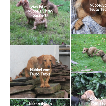
Nübbel v
Was ist mit
Teuto Tec
Nübbels Ohren
passiert?
Nübbel vom
Teuto Teckel
Nacho (Ni
vom Teu
Nacho (Nisko