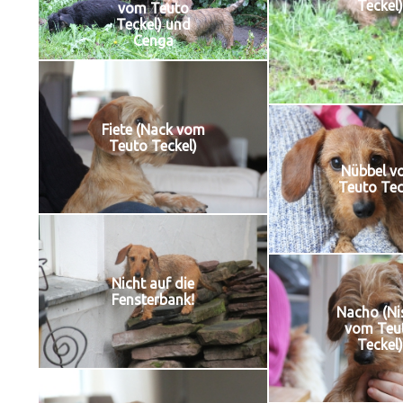
Teckel)
vom Teuto
Teckel) und
Cenga
Fiete (Nack vom
Teuto Teckel)
Nübbel v
Teuto Tec
Nicht auf die
Fensterbank!
Nacho (Ni
vom Teu
Teckel)