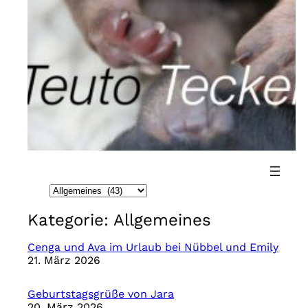
Direkt
zum
Inhalt
wechseln
K
a
Kategorie:
Allgemeines
t
e
Cenga und Ava im Urlaub bei Nübbel und Emily
21. März 2026
g
o
Geburtstagsgrüße von Jara
r
20. März 2026