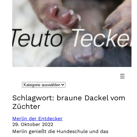
Direkt
zum
Inhalt
wechseln
K
a
Schlagwort:
braune Dackel vom
t
Züchter
e
g
Merlin der Entdecker
29. Oktober 2022
o
Merlin genießt die Hundeschule und das
r