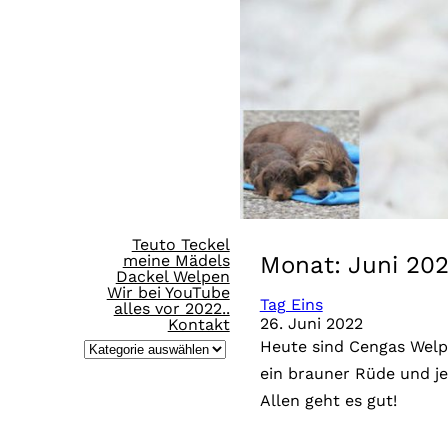
Direkt
zum
Inhalt
wechseln
Teuto Teckel
meine Mädels
Monat:
Juni 20
Dackel Welpen
Wir bei YouTube
Tag Eins
alles vor 2022..
26. Juni 2022
Kontakt
Heute sind Cengas Wel
K
ein brauner Rüde und j
a
Allen geht es gut!
t
e