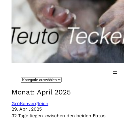
Direkt
zum
Inhalt
wechseln
K
a
Monat:
April 2025
t
e
Größenvergleich
29. April 2025
g
32 Tage liegen zwischen den beiden Fotos
o
r