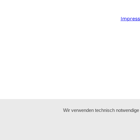
n
Impres
Wir verwenden technisch notwendige C