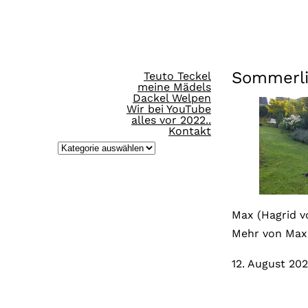
Direkt
zum
Inhalt
Sommerli
Teuto Teckel
wechseln
meine Mädels
Dackel Welpen
Wir bei YouTube
alles vor 2022..
Kontakt
K
a
t
e
Max (Hagrid v
g
Mehr von Max
o
r
12. August 20
i
e