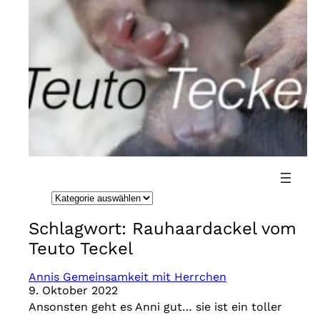
Direkt
zum
Inhalt
wechseln
K
a
Schlagwort:
Rauhaardackel vom
t
Teuto Teckel
e
g
Annis Gemeinsamkeit mit Herrchen
9. Oktober 2022
o
Ansonsten geht es Anni gut… sie ist ein toller
r