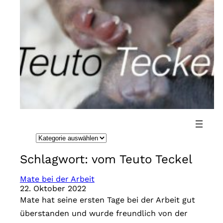
Direkt
zum
Inhalt
wechseln
K
a
Schlagwort:
vom Teuto Teckel
t
e
Mate bei der Arbeit
22. Oktober 2022
g
Mate hat seine ersten Tage bei der Arbeit gut
o
überstanden und wurde freundlich von der
r