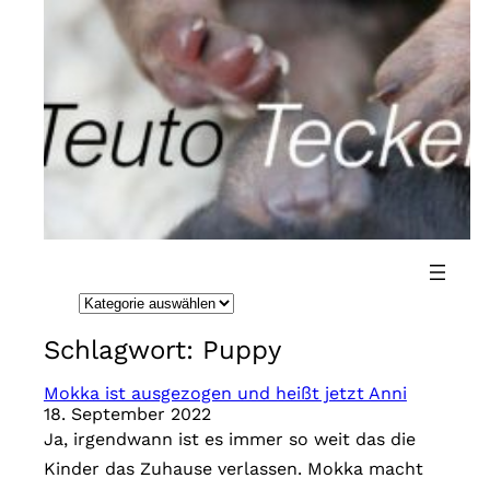
Direkt
zum
Inhalt
wechseln
K
a
Schlagwort:
Puppy
t
e
Mokka ist ausgezogen und heißt jetzt Anni
18. September 2022
g
Ja, irgendwann ist es immer so weit das die
o
Kinder das Zuhause verlassen. Mokka macht
r