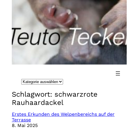
Direkt
zum
Inhalt
wechseln
K
a
Schlagwort:
schwarzrote
t
Rauhaardackel
e
g
Erstes Erkunden des Welpenbereichs auf der
Terrasse
o
8. Mai 2025
r